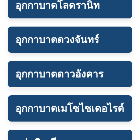
อุกกาบาตโลดรานิท
อุกกาบาตดวงจันทร์
อุกกาบาตดาวอังคาร
อุกกาบาตเมโซไซเดอไรต์